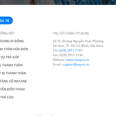
54 78
ĐỒNG VIỆT
TRỤ SỞ CHÍNH (TP.HCM)
 DỤNG DI ĐỘNG
Số 35, Đường Nguyễn Huệ, Phường
Sài Gòn, TP. Hồ Chí Minh, Việt Nam
NH TOÁN HÓA ĐƠN
Tel:
(028) 3911 7147
Fax: (028) 3911 7144
 VỤ TRẢ GÓP
Website:
https://payoo.vn
Email:
support@payoo.vn
G THANH TOÁN
T BỊ THANH TOÁN
TẶNG SỐ WATANE
TIỀN ĐIỆN THOẠI
THẺ CÀO