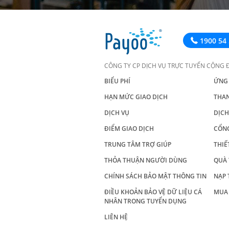
1900 54 
CÔNG TY CP DỊCH VỤ TRỰC TUYẾN CỘNG 
BIỂU PHÍ
ỨNG
HẠN MỨC GIAO DỊCH
THA
DỊCH VỤ
DỊCH
ĐIỂM GIAO DỊCH
CỔN
TRUNG TÂM TRỢ GIÚP
THIẾ
THỎA THUẬN NGƯỜI DÙNG
QUÀ 
CHÍNH SÁCH BẢO MẬT THÔNG TIN
NẠP 
ĐIỀU KHOẢN BẢO VỆ DỮ LIỆU CÁ
MUA 
NHÂN TRONG TUYỂN DỤNG
LIÊN HỆ