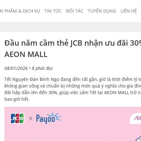
N PHẨM & DỊCH VỤ
TIN TỨC
ĐỐI TÁC
TUYỂN DỤNG
LIÊN HỆ
Đầu năm cầm thẻ JCB nhận ưu đãi 30%,
AEON MALL
08/01/2026
• 8 phút đọc
Tết Nguyên Đán Bính Ngọ đang đến rất gần, giờ là thời điểm lý
không gian sống và chuẩn bị những món quà ý nghĩa cho gia đì
đãi hấp dẫn lên đến 30%, giúp việc sắm Tết tại AEON MALL trở 
bao giờ hết.