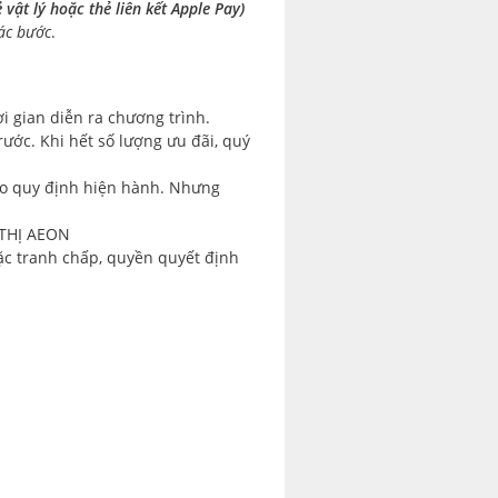
 vật lý hoặc thẻ liên kết Apple Pay)
các bước
.
i gian diễn ra chương trình.
ước. Khi hết số lượng ưu đãi, quý
eo quy định hiện hành. Nhưng
THỊ AEON
oặc tranh chấp, quyền quyết định