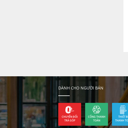
DÀNH CHO NGƯỜI BÁN
CHUYỂN ĐỔI
CỔNG THANH
THIẾT B
TRẢ GÓP
TOÁN
THANH T