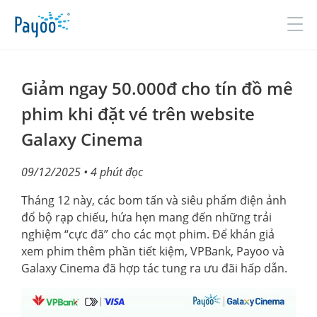
Đăng nhập
Đăng ký
Giảm ngay 50.000đ cho tín đồ mê
phim khi đặt vé trên website
Galaxy Cinema
GIỚI THIỆU
09/12/2025
• 4 phút đọc
SẢN PHẨM & DỊCH VỤ
Tháng 12 này, các bom tấn và siêu phẩm điện ảnh
TIN TỨC
đổ bộ rạp chiếu, hứa hẹn mang đến những trải
ĐỐI TÁC
nghiệm “cực đã” cho các mọt phim. Để khán giả
xem phim thêm phần tiết kiệm, VPBank, Payoo và
TUYỂN DỤNG
Galaxy Cinema đã hợp tác tung ra ưu đãi hấp dẫn.
LIÊN HỆ