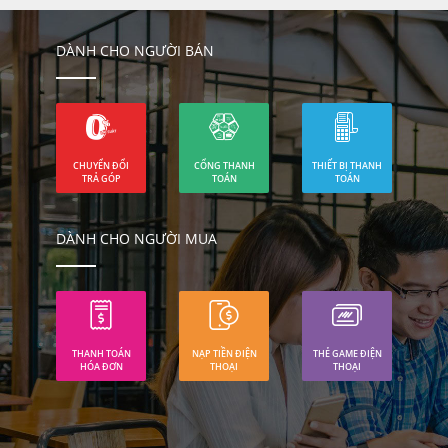
DÀNH CHO NGƯỜI BÁN
CHUYỂN ĐỔI
CỔNG THANH
THIẾT BỊ THANH
TRẢ GÓP
TOÁN
TOÁN
DÀNH CHO NGƯỜI MUA
THANH TOÁN
NẠP TIỀN ĐIỆN
THẺ GAME ĐIỆN
HÓA ĐƠN
THOẠI
THOẠI