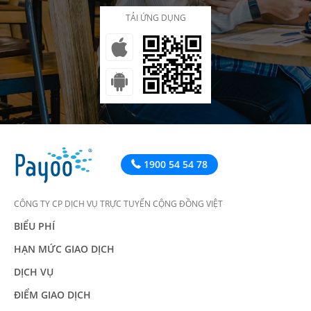
TẢI ỨNG DỤNG
1900 54 54 78
CÔNG TY CP DỊCH VỤ TRỰC TUYẾN CỘNG ĐỒNG VIỆT
BIỂU PHÍ
HẠN MỨC GIAO DỊCH
DỊCH VỤ
ĐIỂM GIAO DỊCH