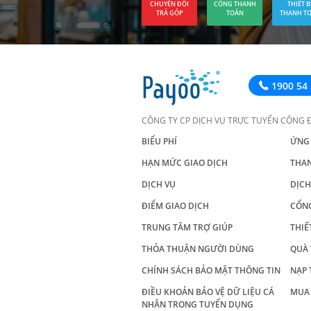
CHUYỂN ĐỔI
CỔNG THANH
THIẾT B
TRẢ GÓP
TOÁN
THANH T
1900 54 
CÔNG TY CP DỊCH VỤ TRỰC TUYẾN CỘNG 
BIỂU PHÍ
ỨNG
HẠN MỨC GIAO DỊCH
THA
DỊCH VỤ
DỊCH
ĐIỂM GIAO DỊCH
CỔN
TRUNG TÂM TRỢ GIÚP
THIẾ
THỎA THUẬN NGƯỜI DÙNG
QUÀ 
CHÍNH SÁCH BẢO MẬT THÔNG TIN
NẠP 
ĐIỀU KHOẢN BẢO VỆ DỮ LIỆU CÁ
MUA 
NHÂN TRONG TUYỂN DỤNG