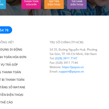
Ị
THANH TOÁN
NẠP TIỀN
THẺ GAME
OÁN
HÓA ĐƠN
ĐIỆN THOẠI
ĐIỆN THOẠI
54 78
ĐỒNG VIỆT
TRỤ SỞ CHÍNH (TP.HCM)
 DỤNG DI ĐỘNG
Số 35, Đường Nguyễn Huệ, Phường
Sài Gòn, TP. Hồ Chí Minh, Việt Nam
NH TOÁN HÓA ĐƠN
Tel:
(028) 3911 7147
Fax: (028) 3911 7144
 VỤ TRẢ GÓP
Website:
https://payoo.vn
Email:
support@payoo.vn
G THANH TOÁN
T BỊ THANH TOÁN
TẶNG SỐ WATANE
TIỀN ĐIỆN THOẠI
THẺ CÀO