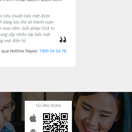
ên tiêu chuẩn bảo mật được
h hàng lưu thẻ và thanh toán
n mua sắm. Giải pháp Click to
 cung cấp nhiều lớp bảo mật
ng mại điện tử.
i qua Hotline Payoo:
1900 54 54 78
TẢI ỨNG DỤNG