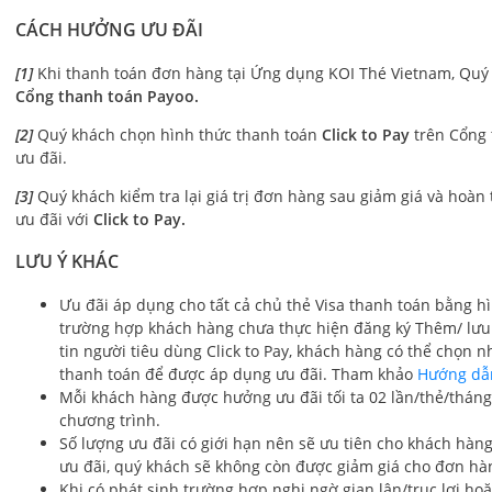
CÁCH HƯỞNG ƯU ĐÃI
[1]
Khi thanh toán đơn hàng tại Ứng dụng KOI Thé Vietnam, Quý
Cổng thanh toán Payoo.
[2]
Quý khách chọn hình thức thanh toán
Click to Pay
trên Cổng
ưu đãi.
[3]
Quý khách kiểm tra lại giá trị đơn hàng sau giảm giá và hoàn
ưu đãi với
Click to Pay.
LƯU Ý KHÁC
Ưu đãi áp dụng cho tất cả chủ thẻ Visa thanh toán bằng hì
trường hợp khách hàng chưa thực hiện đăng ký Thêm/ lưu 
tin người tiêu dùng Click to Pay, khách hàng có thể chọn n
thanh toán để được áp dụng ưu đãi. Tham khảo
Hướng dẫn
Mỗi khách hàng được hưởng ưu đãi tối ta 02 lần/thẻ/tháng 
chương trình.
Số lượng ưu đãi có giới hạn nên sẽ ưu tiên cho khách hàng
ưu đãi, quý khách sẽ không còn được giảm giá cho đơn hà
Khi có phát sinh trường hợp nghi ngờ gian lận/trục lợi ho