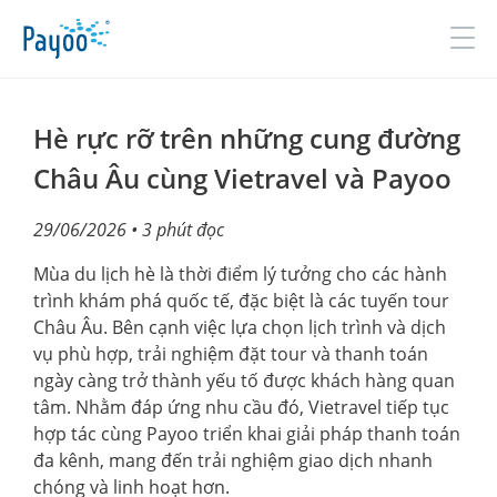
Đăng nhập
Đăng ký
Hè rực rỡ trên những cung đường
Châu Âu cùng Vietravel và Payoo
GIỚI THIỆU
29/06/2026
• 3 phút đọc
SẢN PHẨM & DỊCH VỤ
Mùa du lịch hè là thời điểm lý tưởng cho các hành
trình khám phá quốc tế, đặc biệt là các tuyến tour
TIN TỨC
Châu Âu. Bên cạnh việc lựa chọn lịch trình và dịch
vụ phù hợp, trải nghiệm đặt tour và thanh toán
ĐỐI TÁC
ngày càng trở thành yếu tố được khách hàng quan
tâm. Nhằm đáp ứng nhu cầu đó, Vietravel tiếp tục
TUYỂN DỤNG
hợp tác cùng Payoo triển khai giải pháp thanh toán
LIÊN HỆ
đa kênh, mang đến trải nghiệm giao dịch nhanh
chóng và linh hoạt hơn.