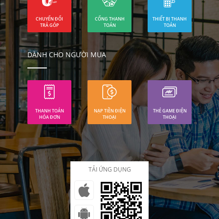
CHUYỂN ĐỔI
CỔNG THANH
THIẾT BỊ THANH
TRẢ GÓP
TOÁN
TOÁN
DÀNH CHO NGƯỜI MUA
THANH TOÁN
NẠP TIỀN ĐIỆN
THẺ GAME ĐIỆN
HÓA ĐƠN
THOẠI
THOẠI
TẢI ỨNG DỤNG