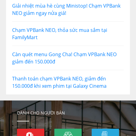
Giải nhiệt mùa hè cùng Ministop! Chạm VPBank
NEO giảm ngay nửa giá!
Chạm VPBank NEO, thỏa sức mua sắm tại
FamilyMart
Càn quét menu Gong Cha! Chạm VPBank NEO
giảm đến 150.000đ
Thanh toán chạm VPBank NEO, giảm đến
150.000đ khi xem phim tại Galaxy Cinema
DÀNH CHO NGƯỜI BÁN