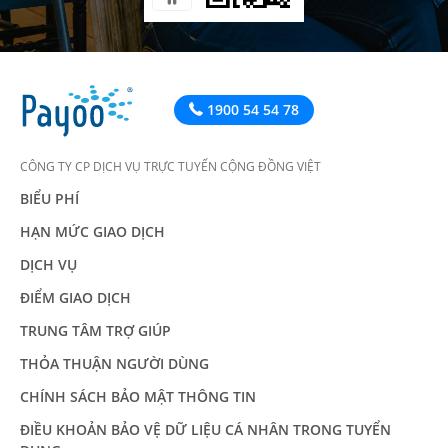
1900 54 54 78
CÔNG TY CP DỊCH VỤ TRỰC TUYẾN CỘNG ĐỒNG VIỆT
BIỂU PHÍ
HẠN MỨC GIAO DỊCH
DỊCH VỤ
ĐIỂM GIAO DỊCH
TRUNG TÂM TRỢ GIÚP
THỎA THUẬN NGƯỜI DÙNG
CHÍNH SÁCH BẢO MẬT THÔNG TIN
ĐIỀU KHOẢN BẢO VỆ DỮ LIỆU CÁ NHÂN TRONG TUYỂN