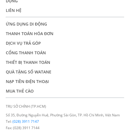
DỤNG
LIÊN HỆ
ỨNG DỤNG DI ĐỘNG
THANH TOÁN HÓA ĐƠN
DỊCH VỤ TRẢ GÓP
CỔNG THANH TOÁN
THIẾT BỊ THANH TOÁN
QUÀ TẶNG SỐ WATANE
NẠP TIỀN ĐIỆN THOẠI
MUA THẺ CÀO
TRỤ SỞ CHÍNH (TP.HCM)
Số 35, Đường Nguyễn Huệ, Phường Sài Gòn, TP. Hồ Chí Minh, Việt Nam
Tel:
(028) 3911 7147
Fax: (028) 3911 7144