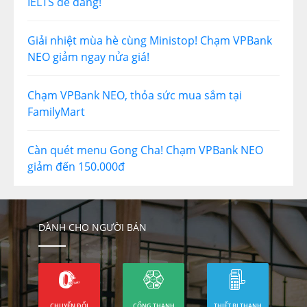
IELTS dễ dàng!
Giải nhiệt mùa hè cùng Ministop! Chạm VPBank
NEO giảm ngay nửa giá!
Chạm VPBank NEO, thỏa sức mua sắm tại
FamilyMart
Càn quét menu Gong Cha! Chạm VPBank NEO
giảm đến 150.000đ
DÀNH CHO NGƯỜI BÁN
CHUYỂN ĐỔI
CỔNG THANH
THIẾT BỊ THANH