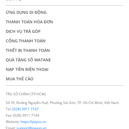
ỨNG DỤNG DI ĐỘNG
THANH TOÁN HÓA ĐƠN
DỊCH VỤ TRẢ GÓP
CỔNG THANH TOÁN
THIẾT BỊ THANH TOÁN
QUÀ TẶNG SỐ WATANE
NẠP TIỀN ĐIỆN THOẠI
MUA THẺ CÀO
TRỤ SỞ CHÍNH (TP.HCM)
Số 35, Đường Nguyễn Huệ, Phường Sài Gòn, TP. Hồ Chí Minh, Việt Nam
Tel:
(028) 3911 7147
Fax: (028) 3911 7144
Website:
https://payoo.vn
Email:
support@payoo.vn