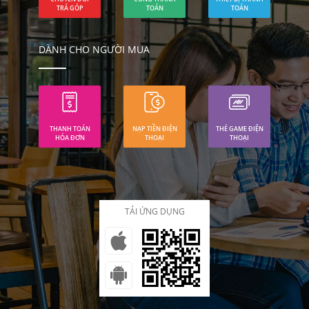
TRẢ GÓP
TOÁN
TOÁN
DÀNH CHO NGƯỜI MUA
THANH TOÁN
NẠP TIỀN ĐIỆN
THẺ GAME ĐIỆN
HÓA ĐƠN
THOẠI
THOẠI
TẢI ỨNG DỤNG