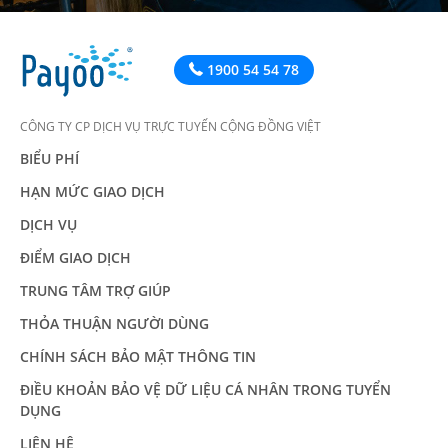
1900 54 54 78
CÔNG TY CP DỊCH VỤ TRỰC TUYẾN CỘNG ĐỒNG VIỆT
BIỂU PHÍ
HẠN MỨC GIAO DỊCH
DỊCH VỤ
ĐIỂM GIAO DỊCH
TRUNG TÂM TRỢ GIÚP
THỎA THUẬN NGƯỜI DÙNG
CHÍNH SÁCH BẢO MẬT THÔNG TIN
ĐIỀU KHOẢN BẢO VỆ DỮ LIỆU CÁ NHÂN TRONG TUYỂN
DỤNG
LIÊN HỆ