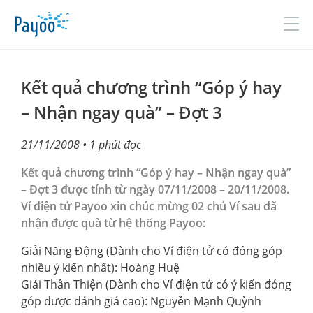
Đăng nhập
Đăng ký
Kết quả chương trình “Góp ý hay
– Nhận ngay quà” – Đợt 3
GIỚI THIỆU
21/11/2008
• 1 phút đọc
SẢN PHẨM & DỊCH VỤ
Kết quả chương trình “Góp ý hay – Nhận ngay quà”
– Đợt 3 được tính từ ngày 07/11/2008 – 20/11/2008.
TIN TỨC
Ví điện tử Payoo xin chúc mừng 02 chủ Ví sau đã
nhận được quà từ hệ thống Payoo:
ĐỐI TÁC
Giải Năng Động (Dành cho Ví điện tử có đóng góp
TUYỂN DỤNG
nhiều ý kiến nhất): Hoàng Huệ
Giải Thân Thiện (Dành cho Ví điện tử có ý kiến đóng
LIÊN HỆ
góp được đánh giá cao): Nguyễn Mạnh Quỳnh