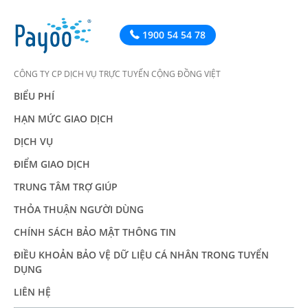
1900 54 54 78
CÔNG TY CP DỊCH VỤ TRỰC TUYẾN CỘNG ĐỒNG VIỆT
BIỂU PHÍ
HẠN MỨC GIAO DỊCH
DỊCH VỤ
ĐIỂM GIAO DỊCH
TRUNG TÂM TRỢ GIÚP
THỎA THUẬN NGƯỜI DÙNG
CHÍNH SÁCH BẢO MẬT THÔNG TIN
ĐIỀU KHOẢN BẢO VỆ DỮ LIỆU CÁ NHÂN TRONG TUYỂN
DỤNG
LIÊN HỆ