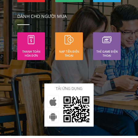
DÀNH CHO NGƯỜI MUA
THANH TOÁN
NẠP TIỀN ĐIỆN
THẺ GAME ĐIỆN
HÓA ĐƠN
THOẠI
THOẠI
TẢI ỨNG DỤNG