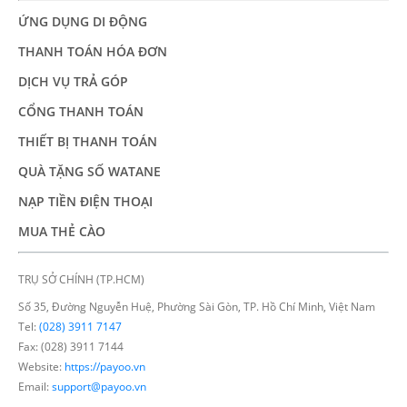
ỨNG DỤNG DI ĐỘNG
THANH TOÁN HÓA ĐƠN
DỊCH VỤ TRẢ GÓP
CỔNG THANH TOÁN
THIẾT BỊ THANH TOÁN
QUÀ TẶNG SỐ WATANE
NẠP TIỀN ĐIỆN THOẠI
MUA THẺ CÀO
TRỤ SỞ CHÍNH (TP.HCM)
Số 35, Đường Nguyễn Huệ, Phường Sài Gòn, TP. Hồ Chí Minh, Việt Nam
Tel:
(028) 3911 7147
Fax: (028) 3911 7144
Website:
https://payoo.vn
Email:
support@payoo.vn