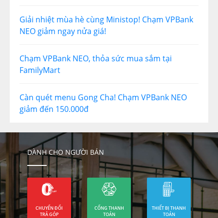
Giải nhiệt mùa hè cùng Ministop! Chạm VPBank
NEO giảm ngay nửa giá!
Chạm VPBank NEO, thỏa sức mua sắm tại
FamilyMart
Càn quét menu Gong Cha! Chạm VPBank NEO
giảm đến 150.000đ
DÀNH CHO NGƯỜI BÁN
CHUYỂN ĐỔI
CỔNG THANH
THIẾT BỊ THANH
TRẢ GÓP
TOÁN
TOÁN