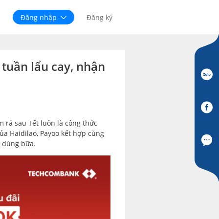
Đăng nhập
Đăng ký
 tuần lẩu cay, nhận
 rả sau Tết luôn là công thức
ủa Haidilao, Payoo kết hợp cùng
 dùng bữa.