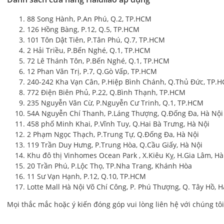
88 Song Hành, P.An Phú, Q.2, TP.HCM
126 Hồng Bàng, P.12, Q.5, TP.HCM
101 Tôn Dật Tiên, P.Tân Phú, Q.7, TP.HCM
2 Hải Triều, P.Bến Nghé, Q.1, TP.HCM
72 Lê Thánh Tôn, P.Bến Nghé, Q.1, TP.HCM
12 Phan Văn Trị, P.7, Q.Gò Vấp, TP.HCM
240-242 Kha Vạn Cân, P.Hiệp Bình Chánh, Q.Thủ Đức, TP.
772 Điện Biên Phủ, P.22, Q.Bình Thạnh, TP.HCM
235 Nguyễn Văn Cừ, P.Nguyễn Cư Trinh, Q.1, TP.HCM
54A Nguyễn Chí Thanh, P.Láng Thượng, Q.Đống Đa, Hà Nội
458 phố Minh Khai, P.Vĩnh Tuy, Q.Hai Bà Trưng, Hà Nội
2 Phạm Ngọc Thạch, P.Trung Tự, Q.Đống Đa, Hà Nội
119 Trần Duy Hưng, P.Trung Hòa, Q.Cầu Giấy, Hà Nội
Khu đô thị Vinhomes Ocean Park , X.Kiêu Kỵ, H.Gia Lâm, Hà
20 Trần Phú, P.Lộc Thọ, TP.Nha Trang, Khánh Hòa
11 Sư Vạn Hạnh, P.12, Q.10, TP.HCM
Lotte Mall Hà Nội Võ Chí Công, P. Phú Thượng, Q. Tây Hồ, H
Mọi thắc mắc hoặc ý kiến đóng góp vui lòng liên hệ với chúng tô