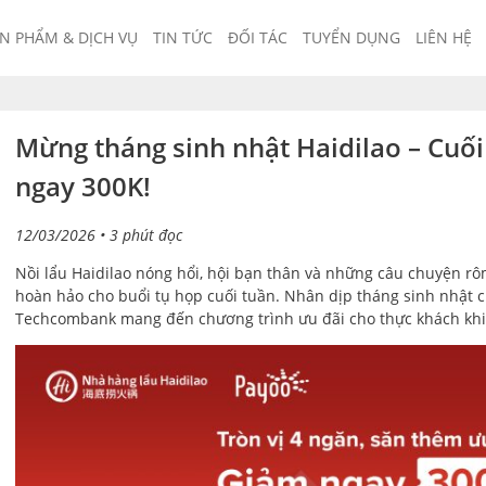
N PHẨM & DỊCH VỤ
TIN TỨC
ĐỐI TÁC
TUYỂN DỤNG
LIÊN HỆ
Mừng tháng sinh nhật Haidilao – Cuối
ngay 300K!
12/03/2026
• 3 phút đọc
Nồi lẩu Haidilao nóng hổi, hội bạn thân và những câu chuyện rôm
hoàn hảo cho buổi tụ họp cuối tuần. Nhân dịp tháng sinh nhật c
Techcombank mang đến chương trình ưu đãi cho thực khách khi