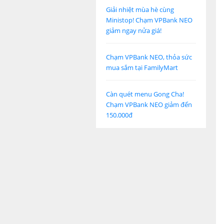
Giải nhiệt mùa hè cùng
Ministop! Chạm VPBank NEO
giảm ngay nửa giá!
Chạm VPBank NEO, thỏa sức
mua sắm tại FamilyMart
Càn quét menu Gong Cha!
Chạm VPBank NEO giảm đến
150.000đ