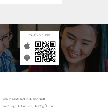
TẢI ỨNG DỤNG
VĂN PHÒNG ĐẠI DIỆN (HÀ NỘI)
Số 81, ngõ 35 Cát Linh, Phường Ô Chợ