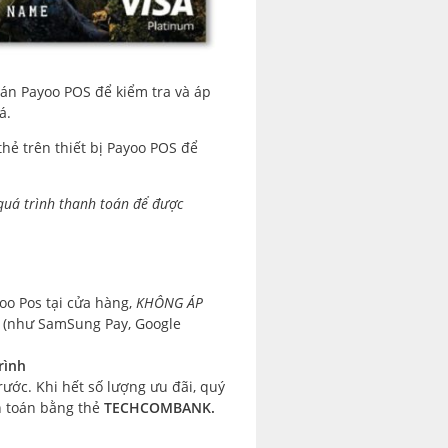
oán Payoo POS để kiểm tra và áp
á.
ẻ trên thiết bị Payoo POS để
uá trình thanh toán để được
yoo Pos tại cửa hàng,
KHÔNG ÁP
(như SamSung Pay, Google
rình
ước. Khi hết số lượng ưu đãi, quý
h toán bằng thẻ
TECHCOMBANK.