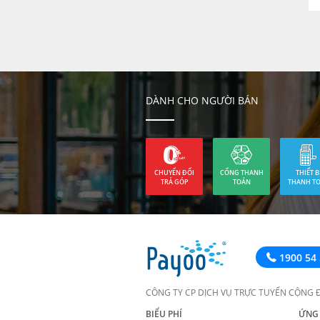
DÀNH CHO NGƯỜI BÁN
CHUYỂN ĐỔI
CỔNG THANH
THIẾT B
TRẢ GÓP
TOÁN
THANH T
1900 54 
CÔNG TY CP DỊCH VỤ TRỰC TUYẾN CỘNG 
BIỂU PHÍ
ỨNG