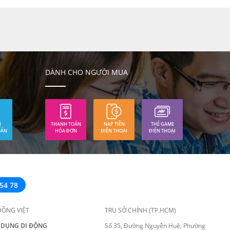
DÀNH CHO NGƯỜI MUA
Ị
THANH TOÁN
NẠP TIỀN
THẺ GAME
OÁN
HÓA ĐƠN
ĐIỆN THOẠI
ĐIỆN THOẠI
54 78
ĐỒNG VIỆT
TRỤ SỞ CHÍNH (TP.HCM)
 DỤNG DI ĐỘNG
Số 35, Đường Nguyễn Huệ, Phường