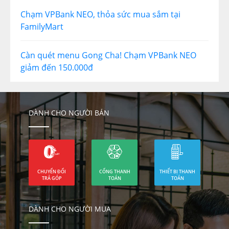
Chạm VPBank NEO, thỏa sức mua sắm tại
FamilyMart
Càn quét menu Gong Cha! Chạm VPBank NEO
giảm đến 150.000đ
DÀNH CHO NGƯỜI BÁN
CHUYỂN ĐỔI
CỔNG THANH
THIẾT BỊ THANH
TRẢ GÓP
TOÁN
TOÁN
DÀNH CHO NGƯỜI MUA