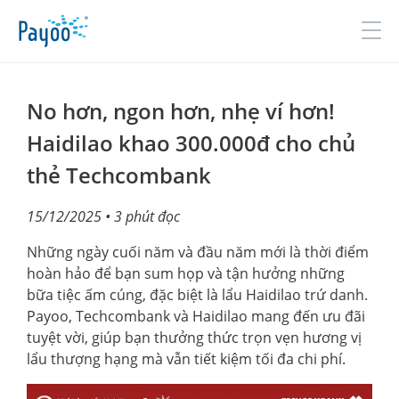
Đăng nhập
Đăng ký
No hơn, ngon hơn, nhẹ ví hơn!
Haidilao khao 300.000đ cho chủ
thẻ Techcombank
GIỚI THIỆU
15/12/2025
• 3 phút đọc
SẢN PHẨM & DỊCH VỤ
Những ngày cuối năm và đầu năm mới là thời điểm
TIN TỨC
hoàn hảo để bạn sum họp và tận hưởng những
ĐỐI TÁC
bữa tiệc ấm cúng, đặc biệt là lẩu Haidilao trứ danh.
Payoo, Techcombank và Haidilao mang đến ưu đãi
TUYỂN DỤNG
tuyệt vời, giúp bạn thưởng thức trọn vẹn hương vị
lẩu thượng hạng mà vẫn tiết kiệm tối đa chi phí.
LIÊN HỆ