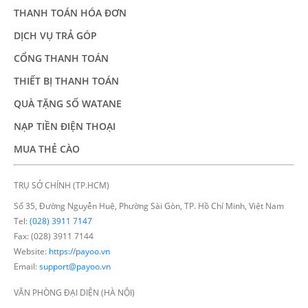
THANH TOÁN HÓA ĐƠN
DỊCH VỤ TRẢ GÓP
CỔNG THANH TOÁN
THIẾT BỊ THANH TOÁN
QUÀ TẶNG SỐ WATANE
NẠP TIỀN ĐIỆN THOẠI
MUA THẺ CÀO
TRỤ SỞ CHÍNH (TP.HCM)
Số 35, Đường Nguyễn Huệ, Phường Sài Gòn, TP. Hồ Chí Minh, Việt Nam
Tel:
(028) 3911 7147
Fax: (028) 3911 7144
Website:
https://payoo.vn
Email:
support@payoo.vn
VĂN PHÒNG ĐẠI DIỆN (HÀ NỘI)