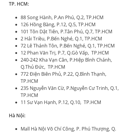
TP. HCM:
88 Song Hành, P.An Phú, Q.2, TP.HCM
126 Hồng Bàng, P.12, Q.5, TP.HCM
101 Tôn Dật Tiên, P.Tân Phú, Q.7, TP.HCM
2 Hải Triều, P.Bến Nghé, Q.1, TP.HCM
72 Lê Thánh Tôn, P.Bến Nghé, Q.1, TP.HCM
12 Phan Văn Trị, P.7, Q.Gò Vấp, TP.HCM
240-242 Kha Vạn Cân, P.Hiệp Bình Chánh,
Q.Thủ Đức, TP.HCM
772 Điện Biên Phủ, P.22, Q.Bình Thạnh,
TP.HCM
235 Nguyễn Văn Cừ, P.Nguyễn Cư Trinh, Q.1,
TP.HCM
11 Sư Vạn Hạnh, P.12, Q.10, TP.HCM
Hà Nội:
Mall Hà Nội Võ Chí Công, P. Phú Thượng, Q.