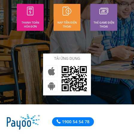
THANH TOÁN
NẠP TIỀN ĐIỆN
THẺ GAME ĐIỆN
HÓA ĐƠN
THOẠI
THOẠI
TẢI ỨNG DỤNG
1900 54 54 78