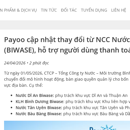
N PHẨM & DỊCH VỤ
TIN TỨC
ĐỐI TÁC
TUYỂN DỤNG
LIÊN HỆ
Payoo cập nhật thay đổi từ NCC Nướ
(BIWASE), hỗ trợ người dùng thanh to
24/04/2026
• 2 phút đọc
Từ ngày 01/05/2026, CTCP – Tổng Công ty Nước – Môi trường Bì
chuyển đổi mô hình hoạt động, bàn giao quyền quản lý cho bốn 
vực địa bàn. Cụ thể:
Nước Dĩ An Biwase
:
phụ trách khu vực Dĩ An và Thuận An
KLH Bình Dương Biwase
: phụ trách khu vực Khu liên hợp
Nước Tân Uyên Biwase
:
phụ trách khu vực Tân Uyên và Ph
Nước Bàu Bàng Biwase
:
phụ trách khu vực Bàu Bàng và Dầ