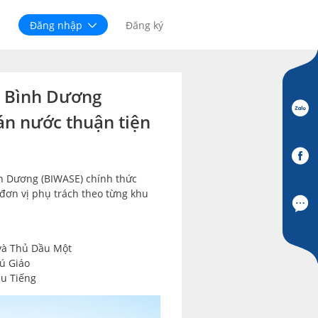
Đăng nhập
Đăng ký
c Bình Dương
án nước thuận tiện
nh Dương (BIWASE) chính thức
đơn vị phụ trách theo từng khu
 và Thủ Dầu Một
ú Giáo
u Tiếng