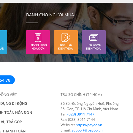
DÀNH CHO NGƯỜI MUA
Ị
THANH TOÁN
NẠP TIỀN
THẺ GAME
OÁN
HÓA ĐƠN
ĐIỆN THOẠI
ĐIỆN THOẠI
54 78
ĐỒNG VIỆT
TRỤ SỞ CHÍNH (TP.HCM)
 DỤNG DI ĐỘNG
Số 35, Đường Nguyễn Huệ, Phường
Sài Gòn, TP. Hồ Chí Minh, Việt Nam
NH TOÁN HÓA ĐƠN
Tel:
(028) 3911 7147
Fax: (028) 3911 7144
 VỤ TRẢ GÓP
Website:
https://payoo.vn
Email:
support@payoo.vn
G THANH TOÁN