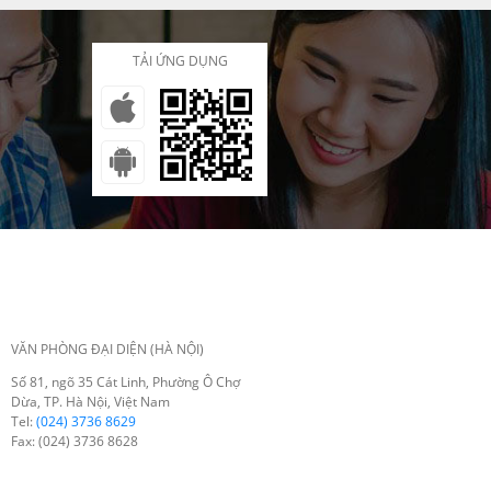
TẢI ỨNG DỤNG
VĂN PHÒNG ĐẠI DIỆN (HÀ NỘI)
Số 81, ngõ 35 Cát Linh, Phường Ô Chợ
Dừa, TP. Hà Nội, Việt Nam
Tel:
(024) 3736 8629
Fax: (024) 3736 8628