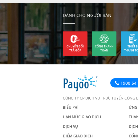
DÀNH CHO NGƯỜI BÁN
CHUYỂN ĐỔI
CỔNG THANH
THIẾT B
TRẢ GÓP
TOÁN
THANH T
1900 54 
CÔNG TY CP DỊCH VỤ TRỰC TUYẾN CỘNG 
BIỂU PHÍ
ỨNG
HẠN MỨC GIAO DỊCH
THA
DỊCH VỤ
DỊCH
ĐIỂM GIAO DỊCH
CỔN