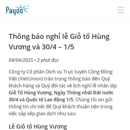
Đăng nhập
Đăng ký
Thông báo nghỉ lễ Giỗ tổ Hùng
Vương và 30/4 – 1/5
GIỚI THIỆU
04/04/2025
• 2 phút đọc
SẢN PHẨM & DỊCH VỤ
Công ty Cổ phần Dịch vụ Trực tuyến Cộng Đồng
Việt (VietUnion) trân trọng thông báo đến Quý
TIN TỨC
khách hàng và Quý đối tác về lịch nghỉ lễ nhân dịp
Giỗ Tổ Hùng Vương, Ngày Thống nhất Đất nước
ĐỐI TÁC
30/4 và Quốc tế Lao động 1/5
. Chúng tôi xin gửi
thông tin chi tiết để Quý khách thuận tiện trong
TUYỂN DỤNG
việc sắp xếp giao dịch như sau:
LIÊN HỆ
Lễ Giỗ tổ Hùng Vương