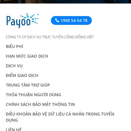
1900 54 54 78
CÔNG TY CP DỊCH VỤ TRỰC TUYẾN CỘNG ĐỒNG VIỆT
BIỂU PHÍ
HẠN MỨC GIAO DỊCH
DỊCH VỤ
ĐIỂM GIAO DỊCH
TRUNG TÂM TRỢ GIÚP
THỎA THUẬN NGƯỜI DÙNG
CHÍNH SÁCH BẢO MẬT THÔNG TIN
ĐIỀU KHOẢN BẢO VỆ DỮ LIỆU CÁ NHÂN TRONG TUYỂN
DỤNG
LIÊN HỆ