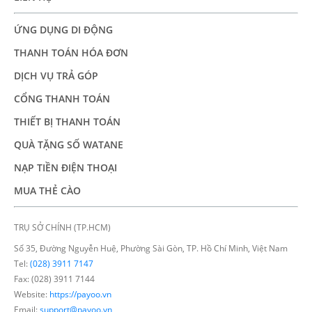
ỨNG DỤNG DI ĐỘNG
THANH TOÁN HÓA ĐƠN
DỊCH VỤ TRẢ GÓP
CỔNG THANH TOÁN
THIẾT BỊ THANH TOÁN
QUÀ TẶNG SỐ WATANE
NẠP TIỀN ĐIỆN THOẠI
MUA THẺ CÀO
TRỤ SỞ CHÍNH (TP.HCM)
Số 35, Đường Nguyễn Huệ, Phường Sài Gòn, TP. Hồ Chí Minh, Việt Nam
Tel:
(028) 3911 7147
Fax: (028) 3911 7144
Website:
https://payoo.vn
Email:
support@payoo.vn