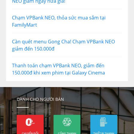
NEO giảm ngay nửa giá!
Chạm VPBank NEO, thỏa sức mua sắm tại
FamilyMart
Càn quét menu Gong Cha! Chạm VPBank NEO
giảm đến 150.000đ
Thanh toán chạm VPBank NEO, giảm đến
150.000đ khi xem phim tại Galaxy Cinema
DÀNH CHO NGƯỜI BÁN
CHUYỂN ĐỔI
CỔNG THANH
THIẾT BỊ THANH