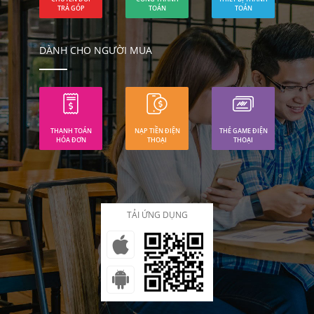
TRẢ GÓP
TOÁN
TOÁN
DÀNH CHO NGƯỜI MUA
THANH TOÁN
NẠP TIỀN ĐIỆN
THẺ GAME ĐIỆN
HÓA ĐƠN
THOẠI
THOẠI
TẢI ỨNG DỤNG