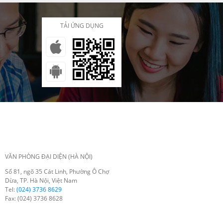
TẢI ỨNG DỤNG
VĂN PHÒNG ĐẠI DIỆN (HÀ NỘI)
Số 81, ngõ 35 Cát Linh, Phường Ô Chợ
Dừa, TP. Hà Nội, Việt Nam
Tel:
(024) 3736 8629
Fax: (024) 3736 8628