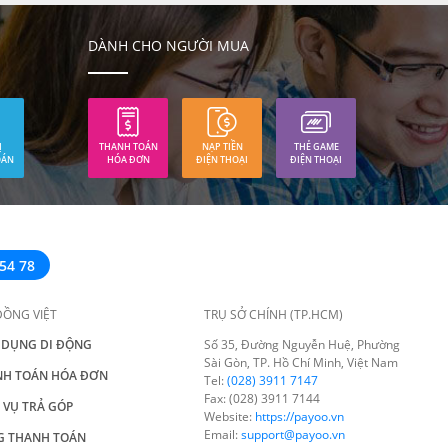
DÀNH CHO NGƯỜI MUA
Ị
THANH TOÁN
NẠP TIỀN
THẺ GAME
OÁN
HÓA ĐƠN
ĐIỆN THOẠI
ĐIỆN THOẠI
54 78
ĐỒNG VIỆT
TRỤ SỞ CHÍNH (TP.HCM)
 DỤNG DI ĐỘNG
Số 35, Đường Nguyễn Huệ, Phường
Sài Gòn, TP. Hồ Chí Minh, Việt Nam
NH TOÁN HÓA ĐƠN
Tel:
(028) 3911 7147
Fax: (028) 3911 7144
 VỤ TRẢ GÓP
Website:
https://payoo.vn
Email:
support@payoo.vn
G THANH TOÁN