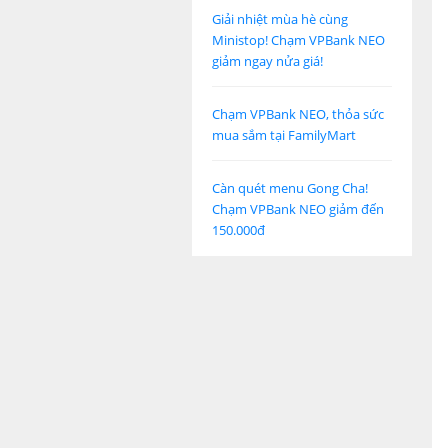
Giải nhiệt mùa hè cùng
Ministop! Chạm VPBank NEO
giảm ngay nửa giá!
Chạm VPBank NEO, thỏa sức
mua sắm tại FamilyMart
Càn quét menu Gong Cha!
Chạm VPBank NEO giảm đến
150.000đ