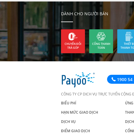
DÀNH CHO NGƯỜI BÁN
CHUYỂN ĐỔI
CỔNG THANH
THIẾT B
TRẢ GÓP
TOÁN
THANH T
1900 54 
CÔNG TY CP DỊCH VỤ TRỰC TUYẾN CỘNG 
BIỂU PHÍ
ỨNG
HẠN MỨC GIAO DỊCH
THA
DỊCH VỤ
DỊCH
ĐIỂM GIAO DỊCH
CỔN