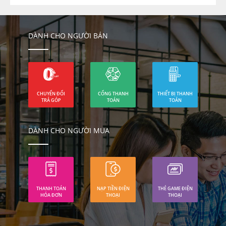
DÀNH CHO NGƯỜI BÁN
CHUYỂN ĐỔI
CỔNG THANH
THIẾT BỊ THANH
TRẢ GÓP
TOÁN
TOÁN
DÀNH CHO NGƯỜI MUA
THANH TOÁN
NẠP TIỀN ĐIỆN
THẺ GAME ĐIỆN
HÓA ĐƠN
THOẠI
THOẠI