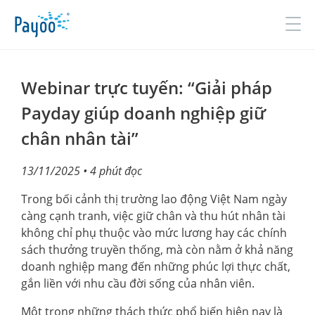
Đăng nhập
Đăng ký
Webinar trực tuyến: “Giải pháp
Payday giúp doanh nghiệp giữ
chân nhân tài”
GIỚI THIỆU
13/11/2025
• 4 phút đọc
SẢN PHẨM & DỊCH VỤ
Trong bối cảnh thị trường lao động Việt Nam ngày
TIN TỨC
càng cạnh tranh, việc giữ chân và thu hút nhân tài
ĐỐI TÁC
không chỉ phụ thuộc vào mức lương hay các chính
sách thưởng truyền thống, mà còn nằm ở khả năng
TUYỂN DỤNG
doanh nghiệp mang đến những phúc lợi thực chất,
gắn liền với nhu cầu đời sống của nhân viên.
LIÊN HỆ
Một trong những thách thức phổ biến hiện nay là