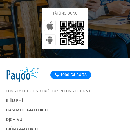
TẢI ỨNG DỤNG
1900 54 54 78
CÔNG TY CP DỊCH VỤ TRỰC TUYẾN CỘNG ĐỒNG VIỆT
BIỂU PHÍ
HẠN MỨC GIAO DỊCH
DỊCH VỤ
ĐIỂM GIAO DỊCH