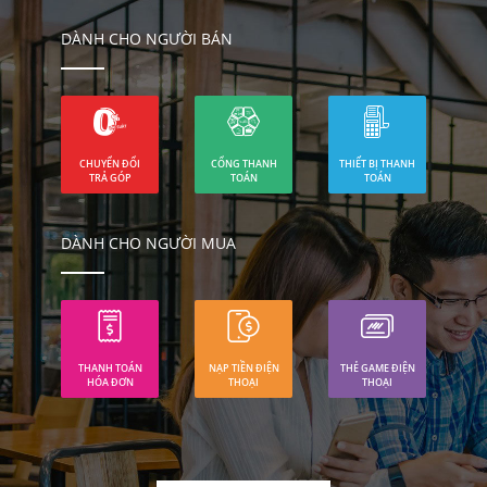
DÀNH CHO NGƯỜI BÁN
CHUYỂN ĐỔI
CỔNG THANH
THIẾT BỊ THANH
TRẢ GÓP
TOÁN
TOÁN
DÀNH CHO NGƯỜI MUA
THANH TOÁN
NẠP TIỀN ĐIỆN
THẺ GAME ĐIỆN
HÓA ĐƠN
THOẠI
THOẠI