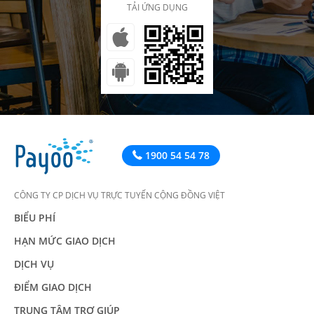
TẢI ỨNG DỤNG
1900 54 54 78
CÔNG TY CP DỊCH VỤ TRỰC TUYẾN CỘNG ĐỒNG VIỆT
BIỂU PHÍ
HẠN MỨC GIAO DỊCH
DỊCH VỤ
ĐIỂM GIAO DỊCH
TRUNG TÂM TRỢ GIÚP