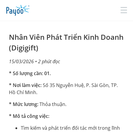
Đăng nhập
Đăng ký
Nhân Viên Phát Triển Kinh Doanh
(Digigift)
GIỚI THIỆU
15/03/2026
• 2 phút đọc
SẢN PHẨM & DỊCH VỤ
* Số lượng cần: 01.
TIN TỨC
* Nơi làm việc:
Số 35 Nguyễn Huệ, P. Sài Gòn, TP.
Hồ Chí Minh.
ĐỐI TÁC
* Mức lương:
Thỏa thuận.
TUYỂN DỤNG
* Mô tả công việc:
LIÊN HỆ
Tìm kiếm và phát triển đối tác mới trong lĩnh