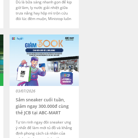
Dù là bữa sáng nhanh gọn để kịp
giờ làm, ly nước giải nhiệt giữa
trưa nắng hay hộp mì trộn cứu
đói lúc đêm muộn, Ministop luôn
có sẵn mọi thứ bạn cần. Để chiếc
bụng luôn no mà ví tiền vẫn nhẹ
nhàng, từ ngày 29/06 đến
30/09/2026, hóa đơn mua sắm từ
60.000đ của bạn sẽ được giảm
thẳng 30.000đ trực tiếp tại quầy.
03/07/2026
Sắm sneaker cuối tuần,
giảm ngay 300.000đ cùng
thẻ JCB tại ABC-MART
Tự tin rinh ngay đôi sneaker ưng
ý nhất để làm mới tủ đồ và khẳng
định phong cách cá nhân của