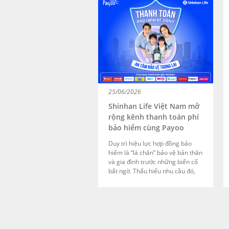
các combo bắp nước với hóa đơn
từ 200.000đ, bạn sẽ được giảm
ngay 30% với mức tiết kiệm tối
đa lên đến 100.000đ.
25/06/2026
Shinhan Life Việt Nam mở
rộng kênh thanh toán phí
bảo hiểm cùng Payoo
Duy trì hiệu lực hợp đồng bảo
hiểm là “lá chắn” bảo vệ bản thân
và gia đình trước những biến cố
bất ngờ. Thấu hiểu nhu cầu đó,
Shinhan Life Việt Nam đã hợp tác
cùng Payoo để đa dạng hóa các
kênh thanh toán phí bảo hiểm,
giúp khách hàng thực hiện giao
dịch thuận tiện hơn trong quá
trình duy trì hợp đồng.