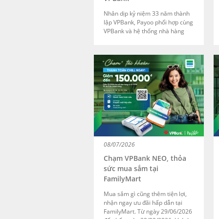
Nhân dịp kỷ niệm 33 năm thành
lập VPBank, Payoo phối hợp cùng
VPBank và hệ thống nhà hàng
Haidilao mang đến chương trình
ưu đãi hấp dẫn như một lời tri ân
dành cho khách hàng đã luôn
đồng hành trong suốt chặng
đường vừa qua.
08/07/2026
Chạm VPBank NEO, thỏa
sức mua sắm tại
FamilyMart
Mua sắm gì cũng thêm tiện lợi,
nhận ngay ưu đãi hấp dẫn tại
FamilyMart. Từ ngày 29/06/2026