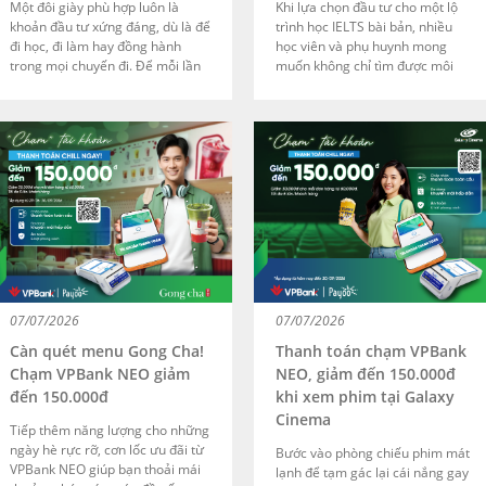
Một đôi giày phù hợp luôn là
Khi lựa chọn đầu tư cho một lộ
khoản đầu tư xứng đáng, dù là để
trình học IELTS bài bản, nhiều
đi học, đi làm hay đồng hành
học viên và phụ huynh mong
trong mọi chuyến đi. Để mỗi lần
muốn không chỉ tìm được môi
mua sắm thêm phần tiết kiệm, từ
trường đào tạo phù hợp mà còn
ngày 01/08/2026 đến
có một phương thức thanh toán
30/09/2026, chúng tôi mang đến
linh hoạt, thuận tiện với kế hoạch
ưu đãi giảm ngay 100.000đ cho
tài chính của mình. The IELTS
đơn hàng từ 500.000đ khi thanh
Workshop đã hợp tác với Payoo
toán Visa Click to Pay trên
triển khai hệ thống thanh toán
website của Biti’s:
hiện đại, hỗ trợ quá trình đăng ký
https://bitis.com.vn/.
và đóng học phí trở nên nhanh
chóng hơn.
07/07/2026
07/07/2026
Càn quét menu Gong Cha!
Thanh toán chạm VPBank
Chạm VPBank NEO giảm
NEO, giảm đến 150.000đ
đến 150.000đ
khi xem phim tại Galaxy
Cinema
Tiếp thêm năng lượng cho những
ngày hè rực rỡ, cơn lốc ưu đãi từ
Bước vào phòng chiếu phim mát
VPBank NEO giúp bạn thoải mái
lạnh để tạm gác lại cái nắng gay