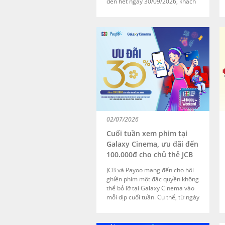
đến hết ngày 30/09/2026, khách
hàng được giảm ngay 30.000
đồng cho đơn hàng từ 60.000
đồng khi VPBank NEO trên thiết
bị thanh toán Payoo POS bằng
hình thức chạm.
02/07/2026
Cuối tuần xem phim tại
Galaxy Cinema, ưu đãi đến
100.000đ cho chủ thẻ JCB
JCB và Payoo mang đến cho hội
ghiền phim một đặc quyền không
thể bỏ lỡ tại Galaxy Cinema vào
mỗi dịp cuối tuần. Cụ thể, từ ngày
04/07/2026 đến 30/09/2026 vào
các ngày Thứ Bảy và Chủ Nhật,
khi mua vé xem phim cho đến