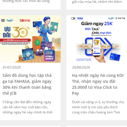
thưởng thức các món đồ uống
gắt của mùa hè, nhâm nhi thêm
Gong Cha với mức giá siêu hời.
hộp bắp ngọt nước ngon là trải
Từ ngày 29/06 đến 30/09/2026,
nghiệm giải trí đỉnh cao mà hội
với mỗi hóa đơn từ 60.000đ khi
ghiền phim không thể bỏ qua.
mua sắm tại quầy, bạn sẽ được
Nhằm tiếp thêm nhiệt cho mùa
giảm ngay 30.000đ.
phim bom tấn năm nay, VPBank
NEO triển khai chương trình giảm
ngay 30.000đ cho hóa đơn chỉ từ
60.000đ khi thanh toán chạm
trên máy Payoo POS.
01/07/2026
30/06/2026
Sắm đồ dùng học tập thả
Hạ nhiệt ngày hè cùng KOI
ga tại FAHASA, giảm ngay
Thé, nhận ngay ưu đãi
30% khi thanh toán bằng
25.000đ từ Visa Click to
thẻ JCB
Pay
Chẳng cần đợi đến những ngày
Dưới cái nắng oi ả, tự thưởng cho
cận kề năm học mới bận rộn,
mình một ly trà sữa yêu thích
những ngày hè này chính là thời
cùng trân châu hoàng kim “hot
điểm lý tưởng để ba mẹ cùng con
hit” từ KOI Thé chắc chắn là lựa
thong thả ghé FAHASA dạo chơi
chọn không thể phù hợp hơn cho