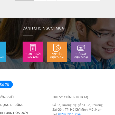
đồng.
DÀNH CHO NGƯỜI MUA
Ị
THANH TOÁN
NẠP TIỀN
THẺ GAME
OÁN
HÓA ĐƠN
ĐIỆN THOẠI
ĐIỆN THOẠI
54 78
ĐỒNG VIỆT
TRỤ SỞ CHÍNH (TP.HCM)
 DỤNG DI ĐỘNG
Số 35, Đường Nguyễn Huệ, Phường
Sài Gòn, TP. Hồ Chí Minh, Việt Nam
NH TOÁN HÓA ĐƠN
Tel:
(028) 3911 7147