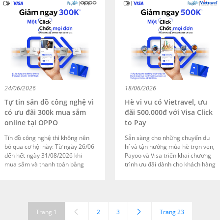
và chuẩn bị dần cho hành trang
mùa hè này.
sắp tới. Đi sớm một chút để con
được tự tay chọn cuốn sổ, cây bút
hay chiếc balo đúng ý thích, giúp
con có thêm nhiều niềm hứng
khởi trước thềm năm học mới.
24/06/2026
18/06/2026
Tự tin săn đồ công nghệ vì
Hè vi vu có Vietravel, ưu
có ưu đãi 300k mua sắm
đãi 500.000đ với Visa Click
online tại OPPO
to Pay
Tín đồ công nghệ thì không nên
Sẵn sàng cho những chuyến du
bỏ qua cơ hội này: Từ ngày 26/06
hí và tận hưởng mùa hè trọn vẹn,
đến hết ngày 31/08/2026 khi
Payoo và Visa triển khai chương
mua sắm và thanh toán bằng
trình ưu đãi dành cho khách hàng
phương thức Visa Click to Pay tại
thanh toán bằng Visa Click to Pay
website
trên travel.com.vn. Trong thời
https://www.oppo.com/vn/, bạn
gian từ ngày 19/06/2026 đến hết
sẽ được giảm ngay 300.000 VNĐ
ngày 31/08/2026, khách hàng sẽ
cho hóa đơn từ 6 triệu đồng.
được giảm ngay 500.000 đồng áp
Trang 1
2
3
Trang 23
dụng cho hóa đơn từ 20 triệu