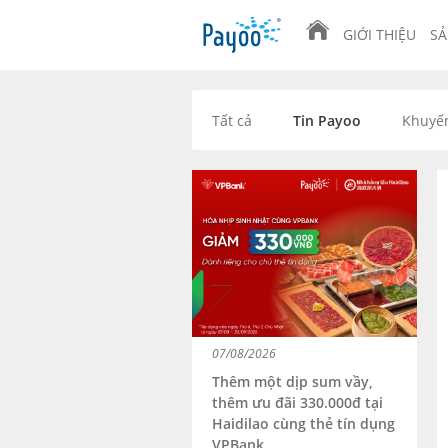
GIỚI THIỆU
SẢ
Tất cả
Tin Payoo
Khuyế
07/08/2026
Thêm một dịp sum vầy,
thêm ưu đãi 330.000đ tại
Haidilao cùng thẻ tín dụng
VPBank