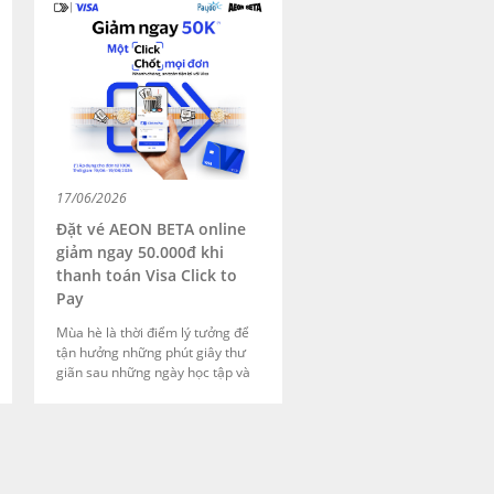
yếu tố được khách hàng quan
tâm. Nhằm đáp ứng nhu cầu đó,
Vietravel tiếp tục hợp tác cùng
Payoo triển khai giải pháp thanh
toán đa kênh, mang đến trải
nghiệm giao dịch nhanh chóng
và linh hoạt hơn.
17/06/2026
Đặt vé AEON BETA online
giảm ngay 50.000đ khi
thanh toán Visa Click to
Pay
Mùa hè là thời điểm lý tưởng để
tận hưởng những phút giây thư
giãn sau những ngày học tập và
làm việc bận rộn. Dù là buổi hẹn
hò cùng người thương, cuộc gặp
gỡ cuối tuần với bạn bè hay
khoảng thời gian sum họp bên
gia đình, một bộ phim hay tại rạp
luôn là lựa chọn giúp mọi người