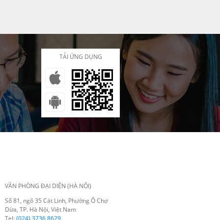
kết nối và tạo nên những kỷ niệm
đáng nhớ.
TẢI ỨNG DỤNG
VĂN PHÒNG ĐẠI DIỆN (HÀ NỘI)
Số 81, ngõ 35 Cát Linh, Phường Ô Chợ
Dừa, TP. Hà Nội, Việt Nam
Tel:
(024) 3736 8629