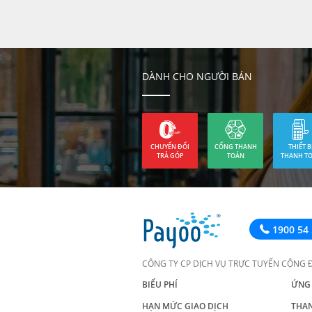
DÀNH CHO NGƯỜI BÁN
CHUYỂN ĐỔI
CỔNG THANH
THIẾT B
TRẢ GÓP
TOÁN
THANH T
1900 54 
CÔNG TY CP DỊCH VỤ TRỰC TUYẾN CỘNG 
BIỂU PHÍ
ỨNG
HẠN MỨC GIAO DỊCH
THA