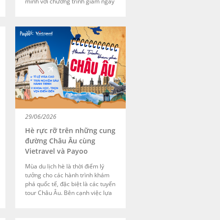
mình với chương trình giảm ngay
300.000đ cho đơn từ 1,5 triệu
đồng tại ABC-MART khi thanh
toán bằng thẻ JCB trên Payoo
POS.
29/06/2026
Hè rực rỡ trên những cung
đường Châu Âu cùng
Vietravel và Payoo
Mùa du lịch hè là thời điểm lý
tưởng cho các hành trình khám
phá quốc tế, đặc biệt là các tuyến
tour Châu Âu. Bên cạnh việc lựa
chọn lịch trình và dịch vụ phù
hợp, trải nghiệm đặt tour và
thanh toán ngày càng trở thành