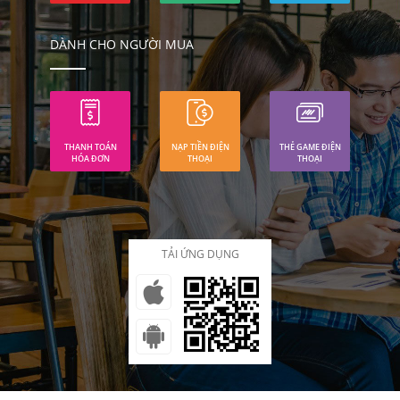
DÀNH CHO NGƯỜI MUA
THANH TOÁN
NẠP TIỀN ĐIỆN
THẺ GAME ĐIỆN
HÓA ĐƠN
THOẠI
THOẠI
TẢI ỨNG DỤNG