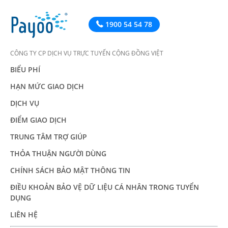
1900 54 54 78
CÔNG TY CP DỊCH VỤ TRỰC TUYẾN CỘNG ĐỒNG VIỆT
BIỂU PHÍ
HẠN MỨC GIAO DỊCH
DỊCH VỤ
ĐIỂM GIAO DỊCH
TRUNG TÂM TRỢ GIÚP
THỎA THUẬN NGƯỜI DÙNG
CHÍNH SÁCH BẢO MẬT THÔNG TIN
ĐIỀU KHOẢN BẢO VỆ DỮ LIỆU CÁ NHÂN TRONG TUYỂN
DỤNG
LIÊN HỆ