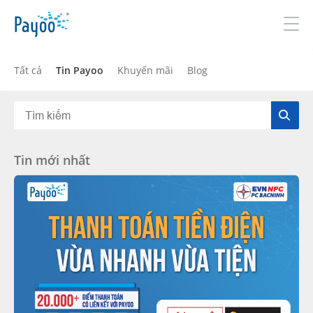
Đăng nhập
Đăng ký
Tất cả
Tin Payoo
Khuyến mãi
Blog
GIỚI THIỆU
Tin mới nhất
SẢN PHẨM & DỊCH VỤ
TIN TỨC
ĐỐI TÁC
TUYỂN DỤNG
LIÊN HỆ