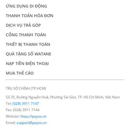
ỨNG DỤNG DI ĐỘNG
THANH TOÁN HÓA ĐƠN
DỊCH VỤ TRẢ GÓP
CỔNG THANH TOÁN
THIẾT BỊ THANH TOÁN
QUÀ TẶNG SỐ WATANE
NẠP TIỀN ĐIỆN THOẠI
MUA THẺ CÀO
TRỤ SỞ CHÍNH (TP.HCM)
Số 35, Đường Nguyễn Huệ, Phường Sài Gòn, TP. Hồ Chí Minh, Việt Nam
Tel:
(028) 3911 7147
Fax: (028) 3911 7144
Website:
https://payoo.vn
Email:
support@payoo.vn