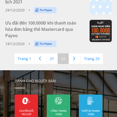
lịch 2021
29/12/2020
Tin Payoo
Ưu đãi đến 100.000Đ khi thanh toán
hóa đơn bằng thẻ Mastercard qua
Payoo
18/12/2020
Tin Payoo
Trang 1
21
22
Trang 23
DÀNH CHO NGƯỜI BÁN
CHUYỂN ĐỔI
CỔNG THANH
THIẾT BỊ THANH
TRẢ GÓP
TOÁN
TOÁN